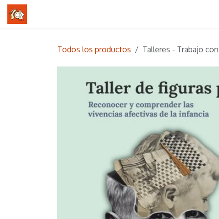
Ir al contenido
Inicio
Formación Gestalt
Talleres
Semin
Todos los productos
Talleres - Trabajo con