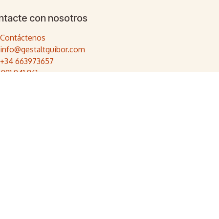
ntacte con nosotros
Contáctenos
info@gestaltguibor.com
+34 663973657
 981 941 861
- El mejor
Comercio electrónico de código abierto