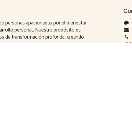
Co
e personas apasionadas por el bienestar
arrollo personal. Nuestro propósito es
s de transformación profunda, creando
+34
, seminarios y sesiones individuales para
an reconectar consigo mismas, atravesar
on mayor presencia y libertad. Trabajamos
istos para mirar hacia adentro, sentir
ansformar su manera de estar en el
 web han sido diseñadas
Con tecnología de