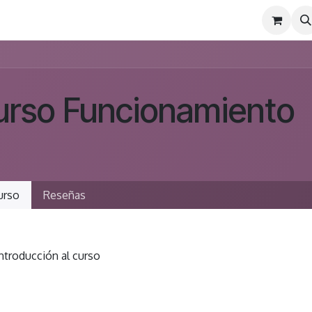
arios
urso Funcionamiento
urso
Reseñas
ntroducción al curso