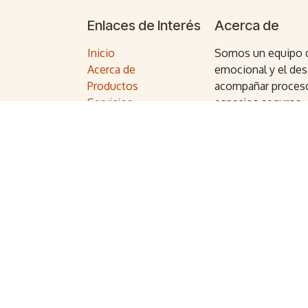
Enlaces de Interés
Acerca de
Inicio
Somos un equipo d
Acerca de
emocional y el des
Productos
acompañar proceso
Servicios
espacios seguros.
Legal
Ofrecemos talleres
Política de privacidad
personas que dese
Contáctenos
bloqueos y vivir c
con quienes están l
profundamente y tr
mundo.
Copyright © Escuela Guibor
Algunas imágenes utilizadas en este sitio
por Freepik.
(
www.freepik.com
)